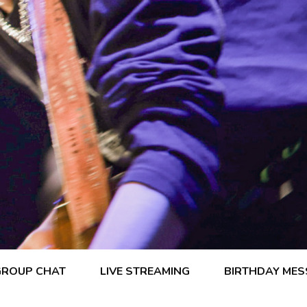
GROUP CHAT
LIVE STREAMING
BIRTHDAY ME