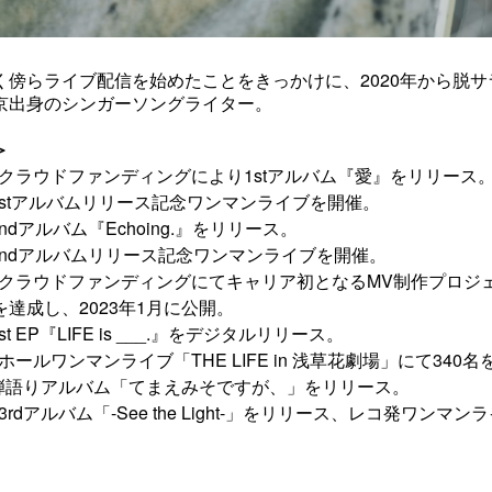
2020
く傍らライブ配信を始めたことをきっかけに、
年から脱サ
京出身のシンガーソングライター。
＞
月、クラウドファンディングにより1stアルバム『愛』をリリース
、1stアルバムリリース記念ワンマンライブを開催。
2ndアルバム『Echoing.』をリリース。
、2ndアルバムリリース記念ワンマンライブを開催。
月、クラウドファンディングにてキャリア初となるMV制作プロジ
達成し、2023年1月に公開。
st EP『LIFE is ___.』をデジタルリリース。
、ホールワンマンライブ「THE LIFE in 浅草花劇場」にて340
、弾語りアルバム「てまえみそですが、」をリリース。
3rd
-See the Light-
アルバム「
」をリリース、レコ発ワンマンラ