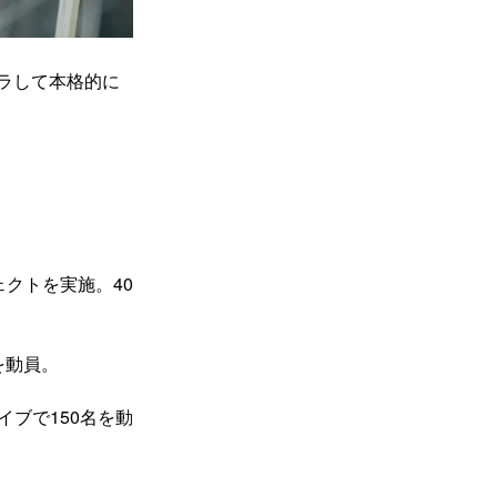
ラして本格的に
。
ェクトを実施。40
名を動員。
150
イブで
名を動